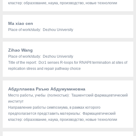
кластер: образование, наука, производство, новые технологии
Ma xiao cen
Place of work/study: Dezhou University
Zihao Wang
Place of work/study: Dezhou University
Title of the report: Dcr1 senses R-loops for RNAPII termination at sites of
replication stress and repair pathway choice
Абдуллаева Раъно Абдумуминовна
Место работы, учебы (полностью): Ташкентский фармацевтический
институт
Направление работы симпозиума, в рамках которого
предполагается представить материалы: Фармацевтический
кластер: образование, наука, производство, новые технологии